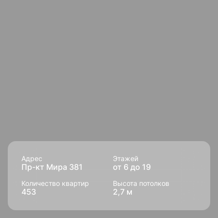
Адрес
Этажей
Пр-кт Мира 381
от 6 до 19
Количество квартир
Высота потолков
453
2,7 м